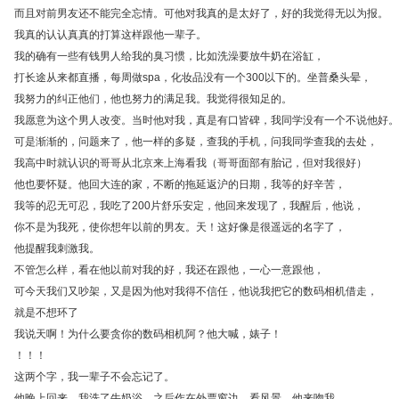
而且对前男友还不能完全忘情。可他对我真的是太好了，好的我觉得无以为报。
我真的认认真真的打算这样跟他一辈子。
我的确有一些有钱男人给我的臭习惯，比如洗澡要放牛奶在浴缸，
打长途从来都直播，每周做spa，化妆品没有一个300以下的。坐普桑头晕，
我努力的纠正他们，他也努力的满足我。我觉得很知足的。
我愿意为这个男人改变。当时他对我，真是有口皆碑，我同学没有一个不说他好。
可是渐渐的，问题来了，他一样的多疑，查我的手机，问我同学查我的去处，
我高中时就认识的哥哥从北京来上海看我（哥哥面部有胎记，但对我很好）
他也要怀疑。他回大连的家，不断的拖延返沪的日期，我等的好辛苦，
我等的忍无可忍，我吃了200片舒乐安定，他回来发现了，我醒后，他说，
你不是为我死，使你想年以前的男友。天！这好像是很遥远的名字了，
他提醒我刺激我。
不管怎么样，看在他以前对我的好，我还在跟他，一心一意跟他，
可今天我们又吵架，又是因为他对我得不信任，他说我把它的数码相机借走，
就是不想环了
我说天啊！为什么要贪你的数码相机阿？他大喊，婊子！
！！！
这两个字，我一辈子不会忘记了。
他晚上回来，我洗了牛奶浴，之后作在外票窗边，看风景，他来吻我，