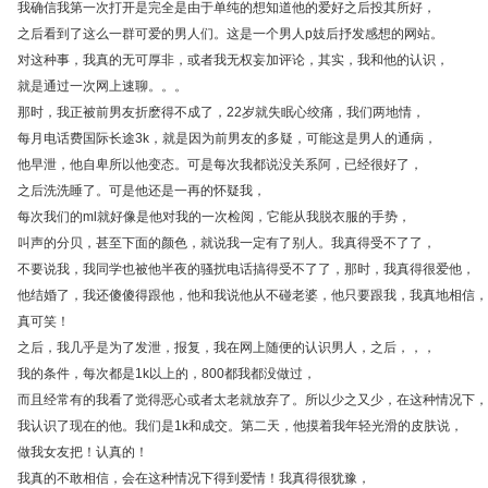
我确信我第一次打开是完全是由于单纯的想知道他的爱好之后投其所好，
之后看到了这么一群可爱的男人们。这是一个男人p妓后抒发感想的网站。
对这种事，我真的无可厚非，或者我无权妄加评论，其实，我和他的认识，
就是通过一次网上速聊。。。
那时，我正被前男友折麽得不成了，22岁就失眠心绞痛，我们两地情，
每月电话费国际长途3k，就是因为前男友的多疑，可能这是男人的通病，
他早泄，他自卑所以他变态。可是每次我都说没关系阿，已经很好了，
之后洗洗睡了。可是他还是一再的怀疑我，
每次我们的ml就好像是他对我的一次检阅，它能从我脱衣服的手势，
叫声的分贝，甚至下面的颜色，就说我一定有了别人。我真得受不了了，
不要说我，我同学也被他半夜的骚扰电话搞得受不了了，那时，我真得很爱他，
他结婚了，我还傻傻得跟他，他和我说他从不碰老婆，他只要跟我，我真地相信，
真可笑！
之后，我几乎是为了发泄，报复，我在网上随便的认识男人，之后，，，
我的条件，每次都是1k以上的，800都我都没做过，
而且经常有的我看了觉得恶心或者太老就放弃了。所以少之又少，在这种情况下，
我认识了现在的他。我们是1k和成交。第二天，他摸着我年轻光滑的皮肤说，
做我女友把！认真的！
我真的不敢相信，会在这种情况下得到爱情！我真得很犹豫，