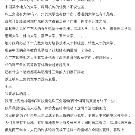
中国某个地方的大学、科研机构的优势？不说也罢。
珠三角没有大学吗？广州的大学也有数十所，香港的大学也有十几所。
诚然计划经济时期广东的大学都布点在了广州，但改革开放之后，
富起来之后的广东人的办学热情十分高涨，深圳大学、汕头大学、东莞理工学院、
惠州大学、佛山大学、嘉应大学、五邑大学。。。。
地方政府办起了十几数为地方培养技术人才和经营、销售人才的大学。
现在中国的高等教育几乎成了计划经济的最后一个堡垒，
而广东这些地方大学其实正代表了高等教育的改革方向，假以时日，
相信珠三角的高等教育优势会越来越明显。
还有什么？笔者愿意与唱衰珠三角的人们展开辩论，
以证明珠三角的竞争力没有衰退。
十三
我要承认的是，
我用“上海造神运动”和“妖魔化珠三角运动”两个词可能真是夸张了一些，
似乎我要指证谁人或某一种势力在暗中推动了这两个运动的形成，
其目的是为了打击珠三角以成全长三角的霸业似地。更接近事实的境况可能是：
人们并没有主动地、有组织地崇拜上海及长三角，同时抹黑香港、深圳和珠三角，
但是两三年来，人们的许多论调促成了这样一种情绪在全国的蔓延。客观上，