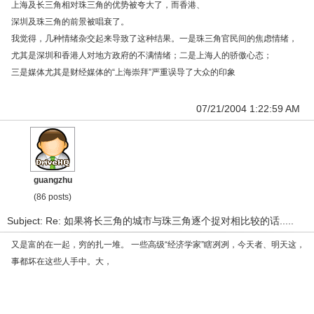
上海及长三角相对珠三角的优势被夸大了，而香港、
深圳及珠三角的前景被唱衰了。
我觉得，几种情绪杂交起来导致了这种结果。一是珠三角官民间的焦虑情绪，
尤其是深圳和香港人对地方政府的不满情绪；二是上海人的骄傲心态；
三是媒体尤其是财经媒体的“上海崇拜”严重误导了大众的印象
07/21/2004 1:22:59 AM
guangzhu
(86 posts)
Subject: Re: 如果将长三角的城市与珠三角逐个捉对相比较的话.....
又是富的在一起，穷的扎一堆。 一些高级“经济学家”瞎冽冽，今天者、明天这，
事都坏在这些人手中。大，