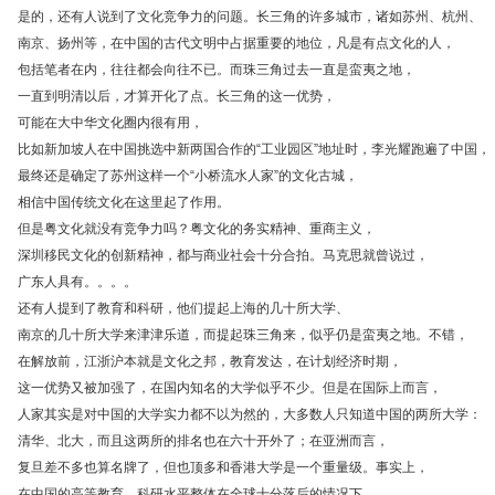
是的，还有人说到了文化竞争力的问题。长三角的许多城市，诸如苏州、杭州、
南京、扬州等，在中国的古代文明中占据重要的地位，凡是有点文化的人，
包括笔者在内，往往都会向往不已。而珠三角过去一直是蛮夷之地，
一直到明清以后，才算开化了点。长三角的这一优势，
可能在大中华文化圈内很有用，
比如新加坡人在中国挑选中新两国合作的“工业园区”地址时，李光耀跑遍了中国，
最终还是确定了苏州这样一个“小桥流水人家”的文化古城，
相信中国传统文化在这里起了作用。
但是粤文化就没有竞争力吗？粤文化的务实精神、重商主义，
深圳移民文化的创新精神，都与商业社会十分合拍。马克思就曾说过，
广东人具有。。。。
还有人提到了教育和科研，他们提起上海的几十所大学、
南京的几十所大学来津津乐道，而提起珠三角来，似乎仍是蛮夷之地。不错，
在解放前，江浙沪本就是文化之邦，教育发达，在计划经济时期，
这一优势又被加强了，在国内知名的大学似乎不少。但是在国际上而言，
人家其实是对中国的大学实力都不以为然的，大多数人只知道中国的两所大学：
清华、北大，而且这两所的排名也在六十开外了；在亚洲而言，
复旦差不多也算名牌了，但也顶多和香港大学是一个重量级。事实上，
在中国的高等教育、科研水平整体在全球十分落后的情况下，