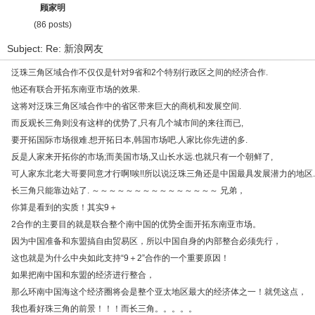
顾家明
(86 posts)
Subject: Re: 新浪网友
泛珠三角区域合作不仅仅是针对9省和2个特别行政区之间的经济合作.
他还有联合开拓东南亚市场的效果.
这将对泛珠三角区域合作中的省区带来巨大的商机和发展空间.
而反观长三角则没有这样的优势了,只有几个城市间的来往而已,
要开拓国际市场很难.想开拓日本,韩国市场吧.人家比你先进的多.
反是人家来开拓你的市场;而美国市场,又山长水远.也就只有一个朝鲜了,
可人家东北老大哥要同意才行啊!唉!!所以说泛珠三角还是中国最具发展潜力的地区.
长三角只能靠边站了. ～～～～～～～～～～～～～～～ 兄弟，
你算是看到的实质！其实9＋
2合作的主要目的就是联合整个南中国的优势全面开拓东南亚市场。
因为中国准备和东盟搞自由贸易区，所以中国自身的内部整合必须先行，
这也就是为什么中央如此支持“9＋2”合作的一个重要原因！
如果把南中国和东盟的经济进行整合，
那么环南中国海这个经济圈将会是整个亚太地区最大的经济体之一！就凭这点，
我也看好珠三角的前景！！！而长三角。。。。。