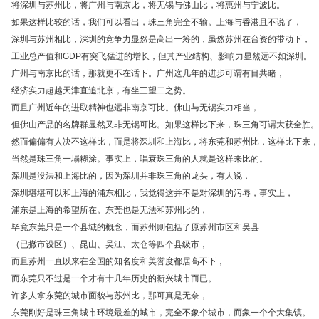
将深圳与苏州比，将广州与南京比，将无锡与佛山比，将惠州与宁波比。
如果这样比较的话，我们可以看出，珠三角完全不输。上海与香港且不说了，
深圳与苏州相比，深圳的竞争力显然是高出一筹的，虽然苏州在台资的带动下，
工业总产值和GDP有突飞猛进的增长，但其产业结构、影响力显然远不如深圳。
广州与南京比的话，那就更不在话下。广州这几年的进步可谓有目共睹，
经济实力超越天津直追北京，有坐三望二之势。
而且广州近年的进取精神也远非南京可比。佛山与无锡实力相当，
但佛山产品的名牌群显然又非无锡可比。如果这样比下来，珠三角可谓大获全胜。
然而偏偏有人决不这样比，而是将深圳和上海比，将东莞和苏州比，这样比下来，
当然是珠三角一塌糊涂。事实上，唱衰珠三角的人就是这样来比的。
深圳是没法和上海比的，因为深圳并非珠三角的龙头，有人说，
深圳堪堪可以和上海的浦东相比，我觉得这并不是对深圳的污辱，事实上，
浦东是上海的希望所在。东莞也是无法和苏州比的，
毕竟东莞只是一个县域的概念，而苏州则包括了原苏州市区和吴县
（已撤市设区）、昆山、吴江、太仓等四个县级市，
而且苏州一直以来在全国的知名度和美誉度都居高不下，
而东莞只不过是一个才有十几年历史的新兴城市而已。
许多人拿东莞的城市面貌与苏州比，那可真是无奈，
东莞刚好是珠三角城市环境最差的城市，完全不象个城市，而象一个个大集镇。