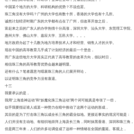
中国某个地方的大学、科研机构的优势？不说也罢。
珠三角没有大学吗？广州的大学也有数十所，香港的大学也有十几所。
诚然计划经济时期广东的大学都布点在了广州，但改革开放之后，
富起来之后的广东人的办学热情十分高涨，深圳大学、汕头大学、东莞理工学院、
惠州大学、佛山大学、嘉应大学、五邑大学。。。。
地方政府办起了十几数为地方培养技术人才和经营、销售人才的大学。
现在中国的高等教育几乎成了计划经济的最后一个堡垒，
而广东这些地方大学其实正代表了高等教育的改革方向，假以时日，
相信珠三角的高等教育优势会越来越明显。
还有什么？笔者愿意与唱衰珠三角的人们展开辩论，
以证明珠三角的竞争力没有衰退。
十三
我要承认的是，
我用“上海造神运动”和“妖魔化珠三角运动”两个词可能真是夸张了一些，
似乎我要指证谁人或某一种势力在暗中推动了这两个运动的形成，
其目的是为了打击珠三角以成全长三角的霸业似地。更接近事实的境况可能是：
人们并没有主动地、有组织地崇拜上海及长三角，同时抹黑香港、深圳和珠三角，
但是两三年来，人们的许多论调促成了这样一种情绪在全国的蔓延。客观上，