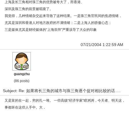
上海及长三角相对珠三角的优势被夸大了，而香港、
深圳及珠三角的前景被唱衰了。
我觉得，几种情绪杂交起来导致了这种结果。一是珠三角官民间的焦虑情绪，
尤其是深圳和香港人对地方政府的不满情绪；二是上海人的骄傲心态；
三是媒体尤其是财经媒体的“上海崇拜”严重误导了大众的印象
07/21/2004 1:22:59 AM
guangzhu
(86 posts)
Subject: Re: 如果将长三角的城市与珠三角逐个捉对相比较的话.....
又是富的在一起，穷的扎一堆。 一些高级“经济学家”瞎冽冽，今天者、明天这，
事都坏在这些人手中。大，