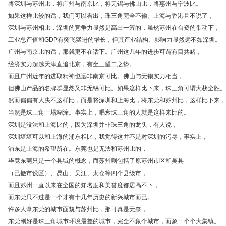
将深圳与苏州比，将广州与南京比，将无锡与佛山比，将惠州与宁波比。
如果这样比较的话，我们可以看出，珠三角完全不输。上海与香港且不说了，
深圳与苏州相比，深圳的竞争力显然是高出一筹的，虽然苏州在台资的带动下，
工业总产值和GDP有突飞猛进的增长，但其产业结构、影响力显然远不如深圳。
广州与南京比的话，那就更不在话下。广州这几年的进步可谓有目共睹，
经济实力超越天津直追北京，有坐三望二之势。
而且广州近年的进取精神也远非南京可比。佛山与无锡实力相当，
但佛山产品的名牌群显然又非无锡可比。如果这样比下来，珠三角可谓大获全胜。
然而偏偏有人决不这样比，而是将深圳和上海比，将东莞和苏州比，这样比下来，
当然是珠三角一塌糊涂。事实上，唱衰珠三角的人就是这样来比的。
深圳是没法和上海比的，因为深圳并非珠三角的龙头，有人说，
深圳堪堪可以和上海的浦东相比，我觉得这并不是对深圳的污辱，事实上，
浦东是上海的希望所在。东莞也是无法和苏州比的，
毕竟东莞只是一个县域的概念，而苏州则包括了原苏州市区和吴县
（已撤市设区）、昆山、吴江、太仓等四个县级市，
而且苏州一直以来在全国的知名度和美誉度都居高不下，
而东莞只不过是一个才有十几年历史的新兴城市而已。
许多人拿东莞的城市面貌与苏州比，那可真是无奈，
东莞刚好是珠三角城市环境最差的城市，完全不象个城市，而象一个个大集镇。