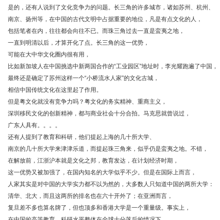
是的，还有人说到了文化竞争力的问题。长三角的许多城市，诸如苏州、杭州、
南京、扬州等，在中国的古代文明中占据重要的地位，凡是有点文化的人，
包括笔者在内，往往都会向往不已。而珠三角过去一直是蛮夷之地，
一直到明清以后，才算开化了点。长三角的这一优势，
可能在大中华文化圈内很有用，
比如新加坡人在中国挑选中新两国合作的“工业园区”地址时，李光耀跑遍了中国，
最终还是确定了苏州这样一个“小桥流水人家”的文化古城，
相信中国传统文化在这里起了作用。
但是粤文化就没有竞争力吗？粤文化的务实精神、重商主义，
深圳移民文化的创新精神，都与商业社会十分合拍。马克思就曾说过，
广东人具有。。。。
还有人提到了教育和科研，他们提起上海的几十所大学、
南京的几十所大学来津津乐道，而提起珠三角来，似乎仍是蛮夷之地。不错，
在解放前，江浙沪本就是文化之邦，教育发达，在计划经济时期，
这一优势又被加强了，在国内知名的大学似乎不少。但是在国际上而言，
人家其实是对中国的大学实力都不以为然的，大多数人只知道中国的两所大学：
清华、北大，而且这两所的排名也在六十开外了；在亚洲而言，
复旦差不多也算名牌了，但也顶多和香港大学是一个重量级。事实上，
在中国的高等教育、科研水平整体在全球十分落后的情况下，