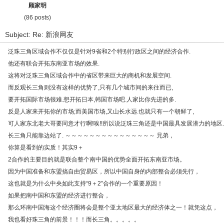
顾家明
(86 posts)
Subject: Re: 新浪网友
泛珠三角区域合作不仅仅是针对9省和2个特别行政区之间的经济合作.
他还有联合开拓东南亚市场的效果.
这将对泛珠三角区域合作中的省区带来巨大的商机和发展空间.
而反观长三角则没有这样的优势了,只有几个城市间的来往而已,
要开拓国际市场很难.想开拓日本,韩国市场吧.人家比你先进的多.
反是人家来开拓你的市场;而美国市场,又山长水远.也就只有一个朝鲜了,
可人家东北老大哥要同意才行啊!唉!!所以说泛珠三角还是中国最具发展潜力的地区.
长三角只能靠边站了. ～～～～～～～～～～～～～～～ 兄弟，
你算是看到的实质！其实9＋
2合作的主要目的就是联合整个南中国的优势全面开拓东南亚市场。
因为中国准备和东盟搞自由贸易区，所以中国自身的内部整合必须先行，
这也就是为什么中央如此支持“9＋2”合作的一个重要原因！
如果把南中国和东盟的经济进行整合，
那么环南中国海这个经济圈将会是整个亚太地区最大的经济体之一！就凭这点，
我也看好珠三角的前景！！！而长三角。。。。。