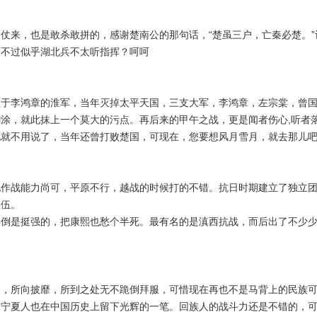
仗来，也是敢杀敢拼的，感谢楚南公的那句话，“楚虽三户，亡秦必楚。
。不过似乎湖北兵不太听指挥？呵呵
益于李鸿章的淮军，当年灭掉太平天国，三支大军，李鸿章，左宗棠，曾
涂，就此抹上一个莫大的污点。再后来的甲午之战，更是闻者伤心,听者
地就不用说了，当年还曾打败楚国，可现在，您要想风月雪月，就去那儿
地作战能力尚可，平原不行，越战的时候打的不错。抗日时期建立了独立
队伍。
年倒是挺强的，把康熙也愁个半死。最有名的是滇西抗战，而后出了不少
马，所向披靡，所到之处无不跪倒拜服，可惜现在再也不是马背上的民族
，宁夏人也在中国历史上留下光辉的一笔。回族人的战斗力还是不错的，