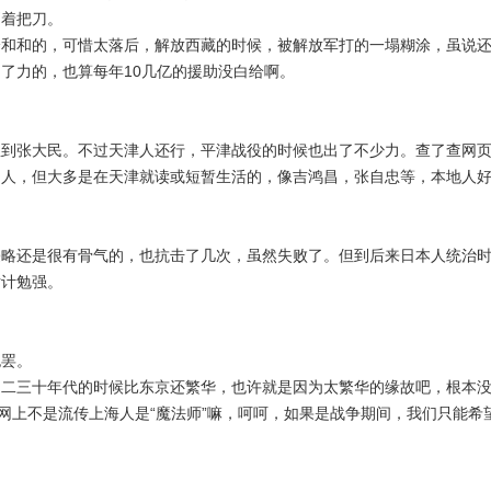
别着把刀。
分和和的，可惜太落后，解放西藏的时候，被解放军打的一塌糊涂，虽说
了力的，也算每年10几亿的援助没白给啊。
想到张大民。不过天津人还行，平津战役的时候也出了不少力。查了查网
名人，但大多是在天津就读或短暂生活的，像吉鸿昌，张自忠等，本地人
侵略还是很有骨气的，也抗击了几次，虽然失败了。但到后来日本人统治
估计勉强。
也罢。
，二三十年代的时候比东京还繁华，也许就是因为太繁华的缘故吧，根本
，网上不是流传上海人是“魔法师”嘛，呵呵，如果是战争期间，我们只能