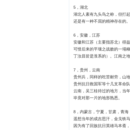
5，湖北
湖北人素有九头鸟之称，但打起
还是有一种不屈的精神存在的
6，安徽，江苏
安徽和江苏（主要指苏北）得
可惜后来的平壤之战败的一塌糊
丁汝昌皆是淮系的）。江南之
7，贵州，云南
贵州兵，同样的吃苦耐劳，山
贵州抗日救国军等十几支革命
云南，吴三桂待过的地方，当
毕竟对那一片的地形熟悉。
8，内蒙古，宁夏，甘肃，青海
遥想当年的成吉思汗，金戈铁
因为有了回族抗日英雄马本斋