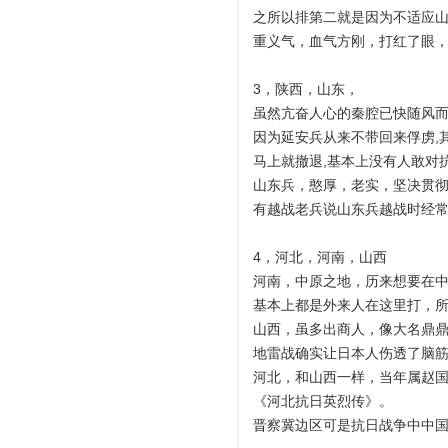
之所以排第二就是因为不适应
重义气，血气方刚，打红了眼
3，陕西，山东，
虽然亢奋人心的秦腔已快随风而
因为延安兵从来不带回来俘虏,其
马上就撤退,基本上没有人敢对抗
山东兵，憨厚，老实，坚决贯
有越战老兵说山东兵越战时经
4，河北，河南，山西
河南，中原之地，历来想要在
基本上都是外来人在这里打，
山西，虽多出商人，像大名鼎鼎
地雷战确实让日本人伤透了脑
河北，和山西一样，当年属赵国
《河北抗日英烈传》。
晋察冀边区可是抗日战争中中