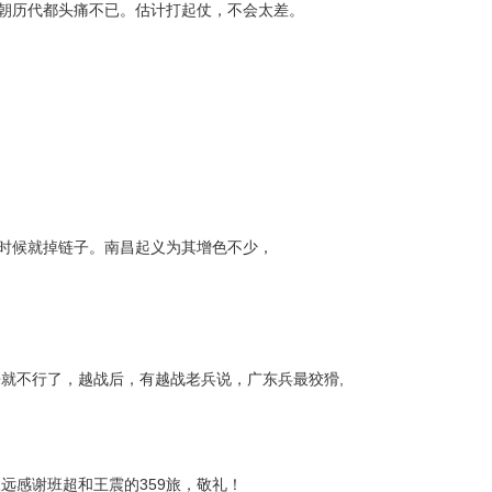
历朝历代都头痛不已。估计打起仗，不会太差。
么时候就掉链子。南昌起义为其增色不少，
就不行了，越战后，有越战老兵说，广东兵最狡猾,
远感谢班超和王震的359旅，敬礼！