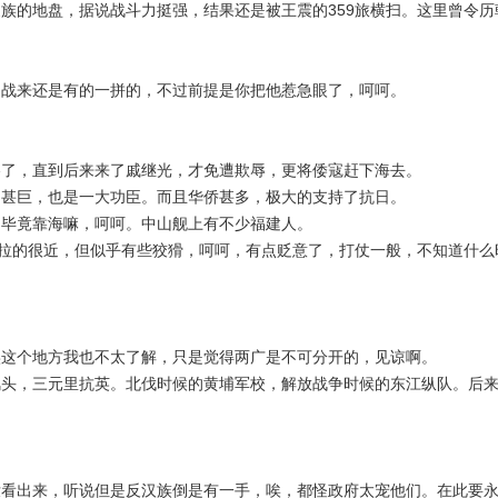
族的地盘，据说战斗力挺强，结果还是被王震的359旅横扫。这里曾令
起战来还是有的一拼的，不过前提是你把他惹急眼了，呵呵。
惨了，直到后来来了戚继光，才免遭欺辱，更将倭寇赶下海去。
力甚巨，也是一大功臣。而且华侨甚多，极大的支持了抗日。
，毕竟靠海嘛，呵呵。中山舰上有不少福建人。
系拉的很近，但似乎有些狡猾，呵呵，有点贬意了，打仗一般，不知道什
实这个地方我也不太了解，只是觉得两广是不可分开的，见谅啊。
头，三元里抗英。北伐时候的黄埔军校，解放战争时候的东江纵队。后来
看出来，听说但是反汉族倒是有一手，唉，都怪政府太宠他们。在此要永