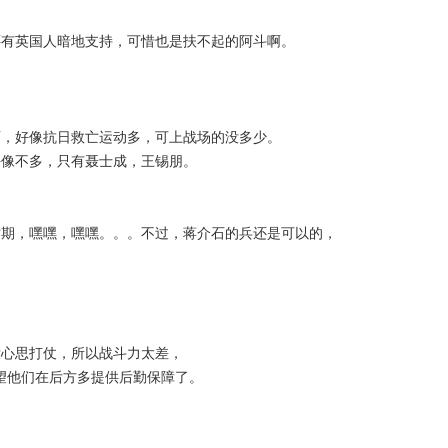
还有英国人暗地支持，可惜也是扶不起的阿斗啊。
页，好像抗日救亡运动多，可上战场的没多少。
好像不多，只有聂士成，王锡朋。
时期，嘿嘿，嘿嘿。。。不过，蒋介石的兵还是可以的，
没心思打仗，所以战斗力太差，
希望他们在后方多提供后勤保障了。