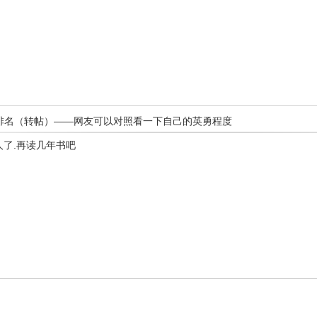
战斗力大排名（转帖）——网友可以对照看一下自己的英勇程度
人了.再读几年书吧