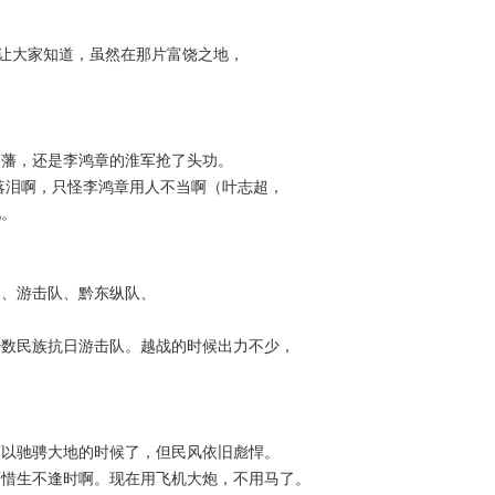
”让大家知道，虽然在那片富饶之地，
国藩，还是李鸿章的淮军抢了头功。
落泪啊，只怪李鸿章用人不当啊（叶志超，
吧。
团、游击队、黔东纵队、
少数民族抗日游击队。越战的时候出力不少，
可以驰骋大地的时候了，但民风依旧彪悍。
可惜生不逢时啊。现在用飞机大炮，不用马了。