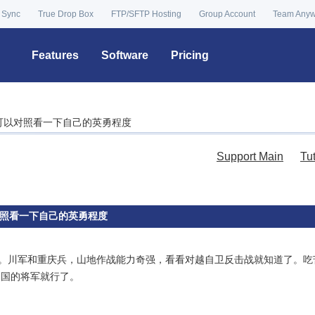
 Sync
True Drop Box
FTP/SFTP Hosting
Group Account
Team Any
Features
Software
Pricing
可以对照看一下自己的英勇程度
Support Main
Tu
照看一下自己的英勇程度
”。川军和重庆兵，山地作战能力奇强，看看对越自卫反击战就知道了。
中国的将军就行了。