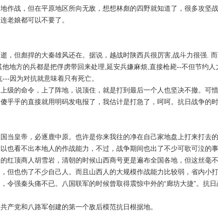
山地作战，但在平原地区所向无敌，想想林彪的四野就知道了，很多攻坚
，连老娘都可以不要了。
逝，但彪捍的大秦雄风还在。据说，越战时陕西兵很厉害,战斗力很强. 而
他地方的兵都是把俘虏带回来处理,延安兵嫌麻烦,直接枪毙--不但节约人
---因为对抗就意味着只有死亡。
彻上级的命令，上了阵地，说顶住，就是打到最后一个人也坚决不撤。可
常傻乎乎的直接就用明码发电报了，我估计是打急了，呵呵。抗日战争的
中国当皇帝，必逐鹿中原。也许是你来我往的净在自己家地盘上打来打去
所以也看不出本地人的作战能力，不过，战争期间也出了不少可歌可泣的
的红顶商人胡雪岩，清朝的时候山西商号更是遍布全国各地，但这丝毫不
筋，但也伤了不少自己人。而且山西人的大规模作战能力比较弱，省内小
，令强秦头痛不已。八国联军的时候曾取得震惊中外的“廊坊大捷”。抗
国共产党和八路军创建的第一个敌后模范抗日根据地。