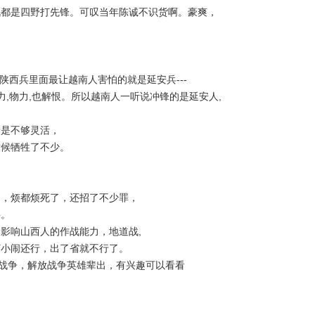
战都是四野打先锋。可叹当年陈诚不识货啊。豪爽，
陕西兵里面最让越南人害怕的就是延安兵---
力,物力,也解恨。所以越南人一听说冲锋的是延安人,
惜是不够灵活，
时候牺牲了不少。
的，烦都烦死了，还招了不少罪，
事。
影响山西人的作战能力，地道战,
打小闹还行，出了省就不行了。
日战争，解放战争英雄辈出，有兴趣可以看看