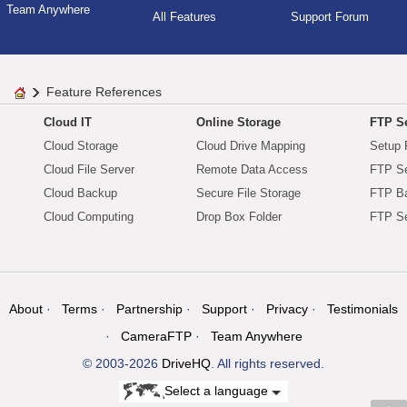
Team Anywhere
All Features
Support Forum
Feature References
Cloud IT
Online Storage
FTP Se
Cloud Storage
Cloud Drive Mapping
Setup 
Cloud File Server
Remote Data Access
FTP Se
Cloud Backup
Secure File Storage
FTP B
Cloud Computing
Drop Box Folder
FTP Se
About
Terms
Partnership
Support
Privacy
Testimonials
CameraFTP
Team Anywhere
© 2003-2026
DriveHQ
. All rights reserved.
Select a language