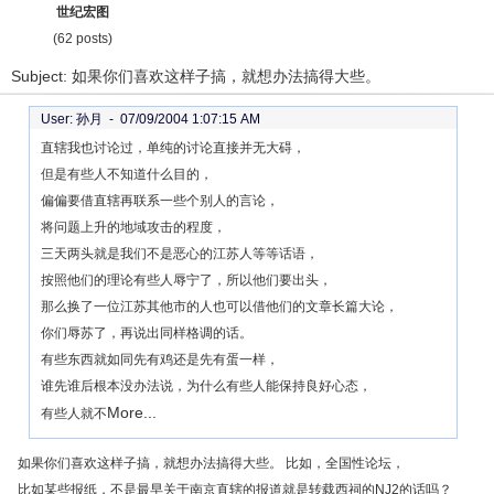
世纪宏图
(62 posts)
Subject: 如果你们喜欢这样子搞，就想办法搞得大些。
User: 孙月 -
07/09/2004 1:07:15 AM
直辖我也讨论过，单纯的讨论直接并无大碍，
但是有些人不知道什么目的，
偏偏要借直辖再联系一些个别人的言论，
将问题上升的地域攻击的程度，
三天两头就是我们不是恶心的江苏人等等话语，
按照他们的理论有些人辱宁了，所以他们要出头，
那么换了一位江苏其他市的人也可以借他们的文章长篇大论，
你们辱苏了，再说出同样格调的话。
有些东西就如同先有鸡还是先有蛋一样，
谁先谁后根本没办法说，为什么有些人能保持良好心态，
More...
有些人就不
如果你们喜欢这样子搞，就想办法搞得大些。 比如，全国性论坛，
比如某些报纸，不是最早关于南京直辖的报道就是转载西祠的NJ2的话吗？