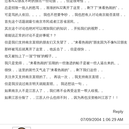
过客NJ2朋友不时的摆出一些论据，，，但是很奇怪，，
总是招致一批人的怒骂，，渐渐的NJ2离开了这里，，剩下了“来看热闹的”，，
可是骂的人依旧。。。。 我也不想要争吵，，我也想有人讨论南京能否直辖，，
首先这个话题就吸引南京市民或者江苏省居民。。
其次这个讨论也绝对可以增加我们的知识，，开拓我们的视野，，
谁能说正常的讨论不是好事呢？？
但是我们支持南京直辖的朋友们又失望了，，“来看热闹的”朋友因为不像NJ2朋友
那样被骂后就离开了这里，，他反击了，，但是很快，，
他又被扣上了一顶“宁独”的帽子。。
我只是觉得，，“来看热闹的”后期的一些激进的帖子是被一些人逼出来的。。
很快，，这里的斑竹又气走了“来看热闹的”，，剩下我们这些，，
关注并又支持南京直辖的了。。 再说一次，，我支持南京直辖，，
但是我没说过南京明天就能直辖。。 我还想说一句，，
如果南京人不是江苏人了，，我们将不会再受这里一帮人歧视。。
如果江苏分裂了，，江苏人什么也得不到，，因为再也没资格叫江苏了！！
Reply
07/09/2004 1:06:29 AM