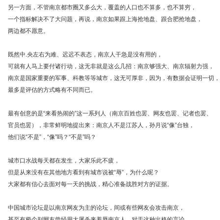
另一方面，不管南京都市圈又多么大，覆盖的人口也不算多，也不算穷，
一个指标解决不了大问题，再说，南京如果跟上海抢地盘、跟合肥抢地盘，
两边都不愿意。
既然中.央左右为难、迟迟不表态，南京人干急是没有用的，
可就有人马上要付诸行动，这无非就是这么几招：南京够强大、南京辐射力强，
南京是国家重要的军事、科教等等城市，这无可厚非，因为，有数据会证明一切，
最多是评估的方式略有不同而已。
最有创意的是“来看热闹的”这一系列人（南京百姓也罢、网友也罢、记者也罢、
官员也罢），非常鲜明地提出来：南京人不是江苏人，孙月说“像”台独，
他们说“不是”，“像”吗？“不是”吗？
城市口水战每天都在发生，大家乐此不疲，
但是从来没有在其他地方看到有城市说被“辱”，为什么呢？
大家都有信心去面对每一天的挑战，精心准备战胜对方的证据。
中国城市论坛是以南京网友为主的论坛，间或有些网友会攻击南京，
甚至有极个别网友曾经用大屠杀来羞辱南京人，对于这种出格的言论，