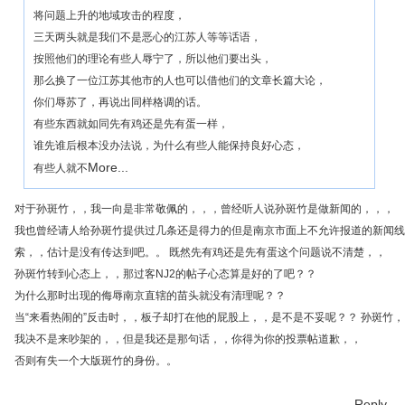
将问题上升的地域攻击的程度，
三天两头就是我们不是恶心的江苏人等等话语，
按照他们的理论有些人辱宁了，所以他们要出头，
那么换了一位江苏其他市的人也可以借他们的文章长篇大论，
你们辱苏了，再说出同样格调的话。
有些东西就如同先有鸡还是先有蛋一样，
谁先谁后根本没办法说，为什么有些人能保持良好心态，
More...
有些人就不
对于孙斑竹，，我一向是非常敬佩的，，，曾经听人说孙斑竹是做新闻的，，，
我也曾经请人给孙斑竹提供过几条还是得力的但是南京市面上不允许报道的新闻线
索，，估计是没有传达到吧。。 既然先有鸡还是先有蛋这个问题说不清楚，，
孙斑竹转到心态上，，那过客NJ2的帖子心态算是好的了吧？？
为什么那时出现的侮辱南京直辖的苗头就没有清理呢？？
当“来看热闹的”反击时，，板子却打在他的屁股上，，是不是不妥呢？？ 孙斑竹，
我决不是来吵架的，，但是我还是那句话，，你得为你的投票帖道歉，，
否则有失一个大版斑竹的身份。。
Reply