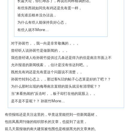
长篇大论，你们辱苏了，再说出同样格调的话。
有些东西就如同先有鸡还是先有蛋一样，
谁先谁后根本没办法说，
为什么有些人能保持良好心态，
More...
有些人就不
对于孙斑竹，，我一向是非常敬佩的，，，
曾经听人说孙斑竹是做新闻的，，，
我也曾经请人给孙斑竹提供过几条还是得力的但是南京市面上不
允许报道的新闻线索，，估计是没有传达到吧。。
既然先有鸡还是先有蛋这个问题说不清楚，，
孙斑竹转到心态上，，那过客NJ2的帖子心态算是好的了吧？？
为什么那时出现的侮辱南京直辖的苗头就没有清理呢？？
当“来看热闹的”反击时，，板子却打在他的屁股上，，
More...
是不是不妥呢？？ 孙斑竹
有些报纸还是关注这里的，毕竟这里能挖到一些新闻题材，
包括凤凰周刊做的组织部长的文章，也提到了这里，
前几天晨报做的南大建筑被包围也是根据黑光的文章来的。