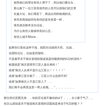
按照他们的理论有些人辱宁了，所以他们要出头，
那么换了一位江苏其他市的人也可以借他们的文章
长篇大论，你们辱苏了，再说出同样格调的话。
有些东西就如同先有鸡还是先有蛋一样，
谁先谁后根本没办法说，
为什么有些人能保持良好心态，
More...
有些人就不
如果你们喜欢这样子搞，就想办法搞得大些。 比如，
全国性论坛， 比如某些报纸，
不是最早关于南京直辖的报道就是转载西祠的NJ2的话吗？
标题就是“南京直辖市江苏人逼出来的！”
或者“南京人从来不是什么江苏人！！！！！”
或者“如果江苏分裂了，，江苏人什么也得不到”
或者“如果南京人不是江苏人了，，
我们将不会再受这里一帮人歧视。。” 。。。。。。。
那位世纪宏图兄弟，，你的言论就不像你的id了，，，太小家子气了。。
你怎么就知道关于报道南京直辖的话题就是来自于NJ2的呢？？