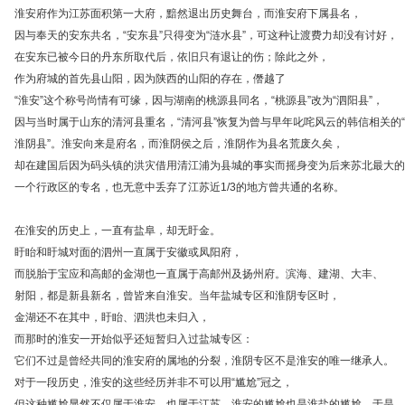
淮安府作为江苏面积第一大府，黯然退出历史舞台，而淮安府下属县名，
因与奉天的安东共名，“安东县”只得变为“涟水县”，可这种让渡费力却没有讨好，
在安东已被今日的丹东所取代后，依旧只有退让的伤；除此之外，
作为府城的首先县山阳，因为陕西的山阳的存在，僭越了
“淮安”这个称号尚情有可缘，因与湖南的桃源县同名，“桃源县”改为“泗阳县”，
因与当时属于山东的清河县重名，“清河县”恢复为曾与早年叱咤风云的韩信相关的“
淮阴县”。淮安向来是府名，而淮阴侯之后，淮阴作为县名荒废久矣，
却在建国后因为码头镇的洪灾借用清江浦为县城的事实而摇身变为后来苏北最大的
一个行政区的专名，也无意中丢弃了江苏近1/3的地方曾共通的名称。
在淮安的历史上，一直有盐阜，却无盱金。
盱眙和盱城对面的泗州一直属于安徽或凤阳府，
而脱胎于宝应和高邮的金湖也一直属于高邮州及扬州府。滨海、建湖、大丰、
射阳，都是新县新名，曾皆来自淮安。当年盐城专区和淮阴专区时，
金湖还不在其中，盱眙、泗洪也未归入，
而那时的淮安一开始似乎还短暂归入过盐城专区：
它们不过是曾经共同的淮安府的属地的分裂，淮阴专区不是淮安的唯一继承人。
对于一段历史，淮安的这些经历并非不可以用“尴尬”冠之，
但这种尴尬显然不仅属于淮安，也属于江苏，淮安的尴尬也是淮盐的尴尬，于是，