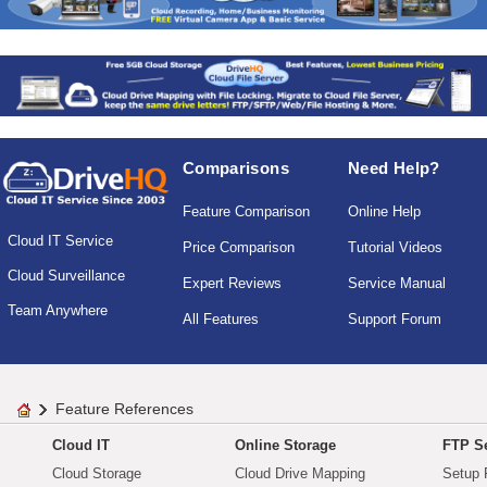
Comparisons
Need Help?
Feature Comparison
Online Help
Cloud IT Service
Price Comparison
Tutorial Videos
Cloud Surveillance
Expert Reviews
Service Manual
Team Anywhere
All Features
Support Forum
Feature References
Cloud IT
Online Storage
FTP Se
Cloud Storage
Cloud Drive Mapping
Setup 