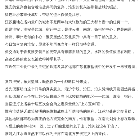
淮安的复兴也包含着淮盐共同的复兴，淮安的复兴连带着盐城的崛起。
徐连经济带即便成功，带动的也不仅仅是江苏。
江苏腹地在省内最广的城市不是两年前大张旗鼓的三大都市圈中的任何一个。
而是淮安，淮安是盐城、宿迁中点，是连云港、南京、扬州的中心，也是南通、
徐州、泰州近似的中心：淮安显然在苏北振兴中具有一目了然的意义。
今日如何复兴淮安，显然不能再像当年一样只期待交通。
但交通对于恢复淮安昔日的光荣具有毋庸质疑的意义。水路的价值依旧在利用，
高速公路的意义也被吹得神乎其乎，
在近代工业化中最为关键的铁路及其客运都在苏北淮盐线中的开发中一再被遗漏。
复兴淮安，振兴盐城，既然作为一个战略口号来提，
首先便要明白这个口号的真实意义。沿沪宁线、沿江、沿东陇海线开发固然得当，
但却遗漏了三个在江苏今日最缺乏当下比较优势的地区——盐城、淮安、宿迁。
当宿迁打上省委十届五次全会为之定身量做的“上方宝剑”后，
惟有淮盐缺乏政策鲜明的保障和战略上可供顺搭的便利。江苏地处南北交界处，
其他地区都可称为真正的北方或完全的南方，惟有淮盐，在南北划分上存在暧昧。
习惯上的秦岭-淮河一线，过了盱眙北端的老子山，淮河就没有干流了。
淮河入江水道显然不可以作为淮河在南北方界线定义上的替代，