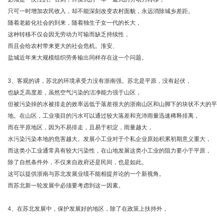
只可一时增加农民收入，却不能深刻改变农村面貌，永远消除城乡差距。
随着老龄化社会的到来，随着独生子女一代的长大，
这种转移不仅会因无劳动力可输而缺乏持续性，
而且会给农村带来更大的社会危机。淮安、
盐城近年来大规模组织劳务输出同样存在这一个问题。
3、客观的讲，苏北的环境承受力没有浙南强。苏北是平原，没有起伏，
也缺乏高度差，虽然空气污染的洁净能力强于山区，
但被污染掉的水被排走的效率远低于落差很大的浙南山区和山脚下的块状不大的平
地。在山区，工业项目的污水可以通过较大落差和充沛雨量迅速稀释排离，
而在平原地区，因为不易排走，且易于积淀，雨量越大，
水污染污染本地的危害越大。发展小工业对于个私企业原始积累初期意义重大，
而这类小工业通常具有较大污染性，在山地发展这类小工业的阻力要小于平原，
除了自然条件外，不仅来自政府还是民间，也是如此。
这可以提供浙南与苏北发展业绩不能相提并论的一个新视角。
而苏北新一轮发展中必须要考虑到这一因素。
4、在苏北发展中，保护发展好的地区，除了在政策上扶持外，