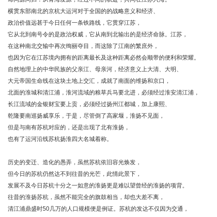
横贯东部南北的京杭大运河对于全国的的战略意义和经济、
政治价值远甚于今日任何一条铁路线，它贯穿江苏，
它从北到南号令的是政治权威，它从南到北输出的是经济命脉。江苏，
在这种南北交输中再次绚丽夺目，而这除了江南的繁庶外，
也因为它在江苏境内拥有的距离最长及这种距离必然会顺带的便利和荣耀。
自然地理上的中华民族的父亲江、母亲河，经济意义上大清、大明、
大元帝国生命线在这块土地上交汇，成就了南面的维扬和京口，
北面的淮城和清江浦，淮河流域的粮草兵马要北进，必须经过淮安清江浦，
长江流域的金银财宝要上贡，必须经过扬州江都城，加上康熙、
乾隆要南巡扬威享乐，于是，尽管倒了高家堰，淮扬不见面，
但是与南有苏杭对应的，还是出现了北有淮扬，
也有了运河沿线苏杭扬淮四大名城着称。
历史的变迁、造化的愚弄，虽然苏杭依旧容光焕发，
但今日的苏杭仍然达不到往昔的光芒，此情此景下，
发展不及今日苏杭十分之一如意的淮扬更是难以望曾经的淮扬的项背。
往昔的淮扬苏杭，虽然不能完全的旗鼓相当，却也大差不离，
清江浦鼎盛时50几万的人口规模便是例证。苏杭的发达不仅因为交通，