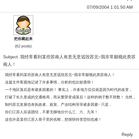
07/09/2004 1:01:50 AM
把你藏起来
(62 posts)
Subject: 我经常看到某些苏南人有意无意诋毁苏北~我非常鄙视此类苏
南人！
我经常看到某些苏南人有意无意诋毁苏北~我非常鄙视此类苏南人！
这篇文件客观地记述了许多事情，分析的也比较透彻！
一个地区落后是有诸多因素的！ 事实上，许多地方仅仅就是因为时代的改变，
打破了长久形成的交通格局，而从繁荣变成落后！这样的例子数不胜数！ 当然，
制约苏北发展也有执政者、政策、产业结构等等诸多因素~ 只是，
你们江苏人应该团结，不要无聊地分什么三、六、九等！
这也许是某些江苏人骨子里的劣根，想很快转变恐怕也难！
Reply