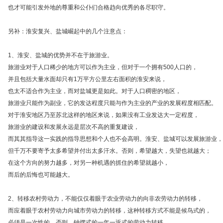
也才可能引发外地的尊重和公仆们合格趋向优秀的各尽职守。
另补：淮安复兴、盐城崛起中的几个注意点：
1、淮安、盐城的优势并不在于旅游业。
旅游业对于人口稀少的地方可以作为主业，但对于一个拥有500人口的，
并且包括大量水面却只有1万平方公里左右面积的淮安来说，
也太不适合作为主业，而对盐城更是如此。对于人口稠密的地区，
旅游业只能作为副业，它的发达程度只能与作为主业的产业的发展程度相匹配。
对于淮安地区乃至苏北这样的地区来说，如果没有工业发达大一定程度，
旅游业的建设和发展永远是层次不高的重复建设，
而其其指导这一实践的指导思想和个人也不会高明。淮安、盐城可以发展旅游业，
但千万不要寄予太多希望并付出太多汗水。否则，希望越大，失望也就越大；
在这个方向的努力越多，对另一种机遇的抓住的希望就越小，
而后的后悔也可能越大。
2、转移农村劳动力，不能仅仅着眼于农业劳动力的向非农劳动力的转移，
而应着眼于农村劳动力向城市劳动力的转移，这种转移方式不能是候鸟式的，
必须是一次性的。否则，钟摆式的一年一返式的劳动力转移，