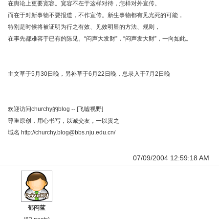
在舆论上更要宽容。宽容不在于这样对待，怎样对外宣传。
而在于对新事物不要报道，不作宣传。新生事物都有见光死的可能，
特别是时候将被证明为行之有效、见效明显的方法、规则，
在事先都难容于已有的陈见。“闷声大发财”，“闷声发大财”，一向如此。
主文草于5月30日晚，另补草于6月22日晚，总录入于7月2日晚
欢迎访问churchy的blog -- [飞嘘视野]
尊重原创，用心书写，以诚交友，一以贯之
域名 http://churchy.blog@bbs.nju.edu.cn/
07/09/2004 12:59:18 AM
郁闷蓝