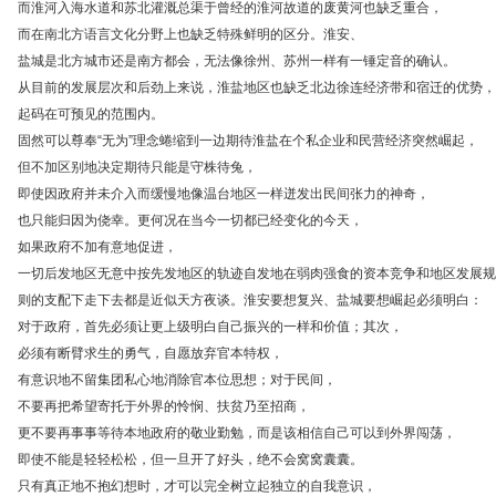
而淮河入海水道和苏北灌溉总渠于曾经的淮河故道的废黄河也缺乏重合，
而在南北方语言文化分野上也缺乏特殊鲜明的区分。淮安、
盐城是北方城市还是南方都会，无法像徐州、苏州一样有一锤定音的确认。
从目前的发展层次和后劲上来说，淮盐地区也缺乏北边徐连经济带和宿迁的优势，
起码在可预见的范围内。
固然可以尊奉“无为”理念蜷缩到一边期待淮盐在个私企业和民营经济突然崛起，
但不加区别地决定期待只能是守株待兔，
即使因政府并未介入而缓慢地像温台地区一样迸发出民间张力的神奇，
也只能归因为侥幸。更何况在当今一切都已经变化的今天，
如果政府不加有意地促进，
一切后发地区无意中按先发地区的轨迹自发地在弱肉强食的资本竞争和地区发展规
则的支配下走下去都是近似天方夜谈。淮安要想复兴、盐城要想崛起必须明白：
对于政府，首先必须让更上级明白自己振兴的一样和价值；其次，
必须有断臂求生的勇气，自愿放弃官本特权，
有意识地不留集团私心地消除官本位思想；对于民间，
不要再把希望寄托于外界的怜悯、扶贫乃至招商，
更不要再事事等待本地政府的敬业勤勉，而是该相信自己可以到外界闯荡，
即使不能是轻轻松松，但一旦开了好头，绝不会窝窝囊囊。
只有真正地不抱幻想时，才可以完全树立起独立的自我意识，