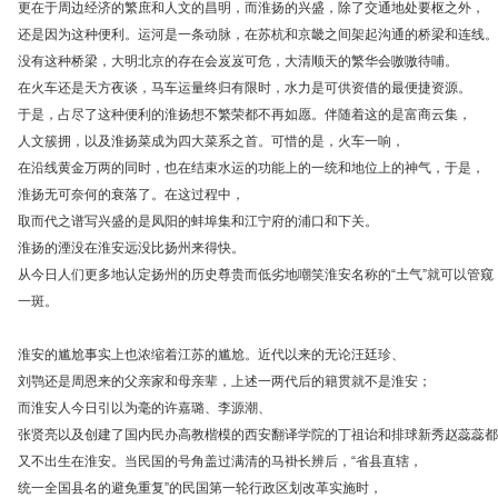
更在于周边经济的繁庶和人文的昌明，而淮扬的兴盛，除了交通地处要枢之外，
还是因为这种便利。运河是一条动脉，在苏杭和京畿之间架起沟通的桥梁和连线。
没有这种桥梁，大明北京的存在会岌岌可危，大清顺天的繁华会嗷嗷待哺。
在火车还是天方夜谈，马车运量终归有限时，水力是可供资借的最便捷资源。
于是，占尽了这种便利的淮扬想不繁荣都不再如愿。伴随着这的是富商云集，
人文簇拥，以及淮扬菜成为四大菜系之首。可惜的是，火车一响，
在沿线黄金万两的同时，也在结束水运的功能上的一统和地位上的神气，于是，
淮扬无可奈何的衰落了。在这过程中，
取而代之谱写兴盛的是凤阳的蚌埠集和江宁府的浦口和下关。
淮扬的湮没在淮安远没比扬州来得快。
从今日人们更多地认定扬州的历史尊贵而低劣地嘲笑淮安名称的“土气”就可以管窥
一斑。
淮安的尴尬事实上也浓缩着江苏的尴尬。近代以来的无论汪廷珍、
刘鹗还是周恩来的父亲家和母亲辈，上述一两代后的籍贯就不是淮安；
而淮安人今日引以为毫的许嘉璐、李源潮、
张贤亮以及创建了国内民办高教楷模的西安翻译学院的丁祖诒和排球新秀赵蕊蕊都
又不出生在淮安。当民国的号角盖过满清的马褂长辨后，“省县直辖，
统一全国县名的避免重复”的民国第一轮行政区划改革实施时，