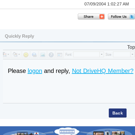
07/09/2004 1:02:27 AM
Quickly Reply
Top
Please
logon
and reply,
Not DriveHQ Member?