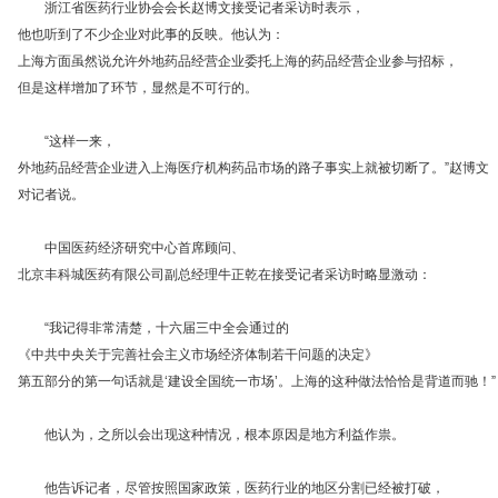
浙江省医药行业协会会长赵博文接受记者采访时表示，
他也听到了不少企业对此事的反映。他认为：
上海方面虽然说允许外地药品经营企业委托上海的药品经营企业参与招标，
但是这样增加了环节，显然是不可行的。
“这样一来，
外地药品经营企业进入上海医疗机构药品市场的路子事实上就被切断了。”赵博文
对记者说。
中国医药经济研究中心首席顾问、
北京丰科城医药有限公司副总经理牛正乾在接受记者采访时略显激动：
“我记得非常清楚，十六届三中全会通过的
《中共中央关于完善社会主义市场经济体制若干问题的决定》
第五部分的第一句话就是‘建设全国统一市场’。上海的这种做法恰恰是背道而驰！”
他认为，之所以会出现这种情况，根本原因是地方利益作祟。
他告诉记者，尽管按照国家政策，医药行业的地区分割已经被打破，