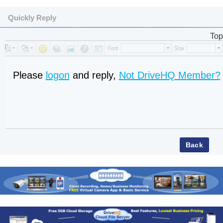
Quickly Reply
Top
Please
logon
and reply,
Not DriveHQ Member?