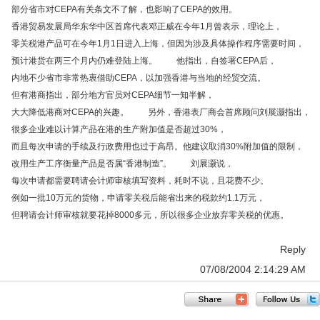
部分省市对CEPA有关条文不了解，也影响了CEPA的效用。
香港贸易发展局华东华中区首席代表邓正威在今年1月曾表示，理论上，
零关税港产品可在今年1月1日进入上海，但因为涉及具体操作程序需要时间，
预计港货在两三个月内仍难登陆上海。 他指出，自签署CEPA后，
内地不少省市非常热衷借助CEPA，以加强香港与当地的经贸交流。
但有港商指出，部分地方官员对CEPA细节一知半解，
大大降低港商对CEPA的兴趣。 另外，香港表厂商会首席顾问刘展灏指出，
很多企业难以计算产品在港的生产附加值是否超过30%，
而且每次申请的手续及行政费用也过于高昂。他建议取消30%附加值的限制，
改用生产工序衡量产品是否属“香港制造”。 刘展灏说，
每次申请都需要聘请会计师审核填写资料，耗时不说，且花费不少。
例如一批10万元的货物，申请零关税后能省出来的税款约1.1万元，
但聘请会计师审核就要花掉8000多元，所以很多企业放弃零关税的优惠。
Reply
07/08/2004 2:14:29 AM