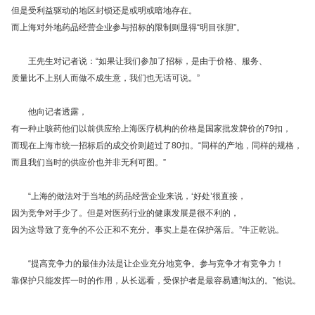
但是受利益驱动的地区封锁还是或明或暗地存在。
而上海对外地药品经营企业参与招标的限制则显得“明目张胆”。
王先生对记者说：“如果让我们参加了招标，是由于价格、服务、
质量比不上别人而做不成生意，我们也无话可说。”
他向记者透露，
有一种止咳药他们以前供应给上海医疗机构的价格是国家批发牌价的79扣，
而现在上海市统一招标后的成交价则超过了80扣。“同样的产地，同样的规格，
而且我们当时的供应价也并非无利可图。”
“上海的做法对于当地的药品经营企业来说，‘好处’很直接，
因为竞争对手少了。但是对医药行业的健康发展是很不利的，
因为这导致了竞争的不公正和不充分。事实上是在保护落后。”牛正乾说。
“提高竞争力的最佳办法是让企业充分地竞争。参与竞争才有竞争力！
靠保护只能发挥一时的作用，从长远看，受保护者是最容易遭淘汰的。”他说。