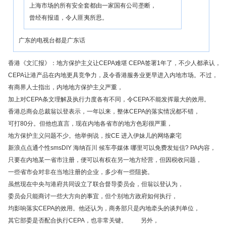
上海市场的所有安全套都由一家国有公司垄断，
曾经有报道，令人匪夷所思。
广东的电视台都是广东话
香港《文汇报》：地方保护主义让CEPA难堪 CEPA签署1年了，不少人都承认，
CEPA让港产品在内地更具竞争力，及令香港服务业更早进入内地市场。不过，
有商界人士指出，内地地方保护主义严重，
加上对CEPA条文理解及执行力度各有不同，令CEPA不能发挥最大的效用。
香港总商会总裁翁以登表示，一年以来，整体CEPA的落实情况都不错，
可打80分。但他也直言，现在内地各省市的地方色彩很严重，
地方保护主义问题不少。他举例说，按CE 进入伊妹儿的网络豪宅
新浪点点通个性smsDIY 海纳百川 候车亭媒体 哪里可以免费发短信? PA内容，
只要在内地某一省市注册，便可以有权在另一地方经营，但因税收问题，
一些省市会对非在当地注册的企业，多少有一些阻挠。
虽然现在中央与港府共同设立了联合督导委员会，但翁以登认为，
委员会只能商讨一些大方向的事宜，但个别地方政府如何执行，
均影响落实CEPA的效用。他还认为，商务部只是内地牵头的谈判单位，
其它部委是否配合执行CEPA，也非常关键。 另外，