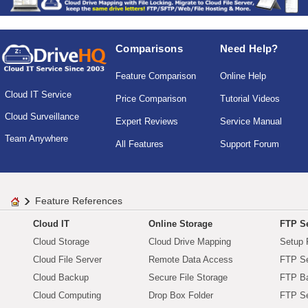
Comparisons
Need Help?
Feature Comparison
Online Help
Cloud IT Service
Price Comparison
Tutorial Videos
Cloud Surveillance
Expert Reviews
Service Manual
Team Anywhere
All Features
Support Forum
Feature References
Cloud IT
Online Storage
FTP Se
Cloud Storage
Cloud Drive Mapping
Setup 
Cloud File Server
Remote Data Access
FTP Se
Cloud Backup
Secure File Storage
FTP B
Cloud Computing
Drop Box Folder
FTP Se