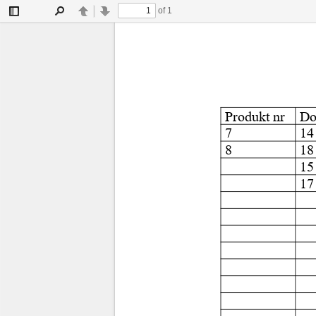
of 1
Toggle
Find
Previous
Next
Sidebar
Produkt nr
Do
7
14
8
18
15
17